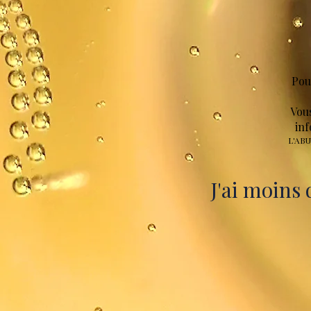
Pou
Vou
inf
L'AB
J'ai moins 