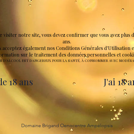
r visiter notre site, vous devez confirmer que vous avez plus d
ans.
s acceptez également nos
Conditions Générales d'Utilisation
e
ormation sur le traitement des données personnelles et cook
US D'ALCOOL EST DANGEREUX POUR LA SANTÉ, À CONSOMMER AVEC MODÉRA
de 18 ans
J'ai 18 
Domaine Brigand Oenocentre Ampélopsis