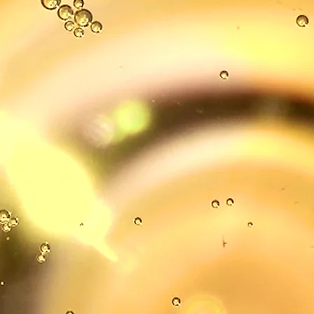
e
D
N
A
M
I
o
B
A
I
N
G
R