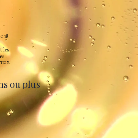
e 18
t les
ies
.
TION.
ans ou plus