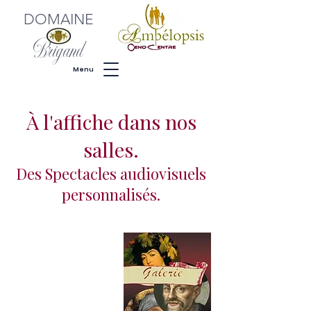
DOMAINE
Brigand
Menu
À l'affiche dans nos
salles.
Des Spectacles audiovisuels
personnalisés.
Galerie des personnages
- Cadres magiques
- 10 minutes
- Parcours permanent